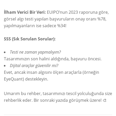
İlham Verici Bir Veri:
EUIPO’nun 2023 raporuna göre,
görsel algı testi yapılan başvuruların onay oranı %78,
yapılmayanların ise sadece %34!
SSS (Sık Sorulan Sorular):
Testi ne zaman yapmalıyım?
Tasarımınızın son halini aldığında, başvuru öncesi.
Dijital araçlar güvenilir mi?
Evet, ancak insan algısını ölçen araçlarla (örneğin
EyeQuant) destekleyin.
Umarım bu rehber, tasarımınızı tescil yolculuğunda size
rehberlik eder. Bir sonraki yazıda görüşmek üzere! 🎨