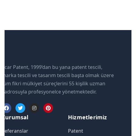
Acar Patent, 1999’dan bu yana patent tescili,
marka tescili ve tasarım tescili başta olmak üzere
tüm fikri mülkiyet süreçlerini 55 kişilik uzman
kadrosuyla profesyonelce yönetmektedir.
Kurumsal
Hizmetlerimiz
Referanslar
Patent