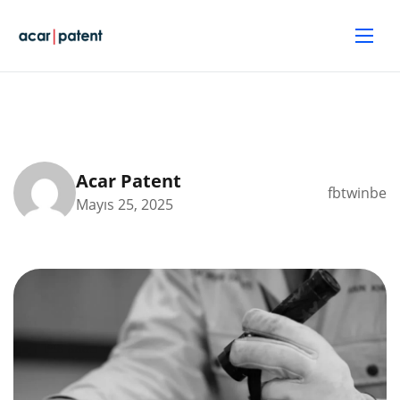
Acar Patent
fb
tw
in
be
Mayıs 25, 2025