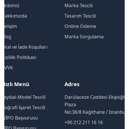
Ekibimiz
Marka Tescili
Hakkımızda
Tasarım Tescili
İletişim
Online Ödeme
Blog
Marka Sorgulama
İptal ve İade Koşulları
Gizlilik Politikası
KVVK
Hızlı Menü
Adres
Faydalı Model Tescili
Darülaceze Caddesi Ekşioğlu
Plaza
Coğrafi İşaret Tescili
No:36/8 Kağıthane / Istanbul
WIPO Başvurusu
+90 212 211 16 16
EIPO Başvurusu